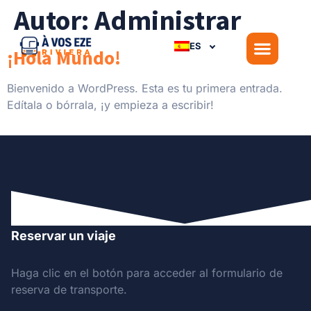
Autor:
Administrar
ES
¡Hola Mundo!
Bienvenido a WordPress. Esta es tu primera entrada.
Edítala o bórrala, ¡y empieza a escribir!
Reservar un viaje
Haga clic en el botón para acceder al formulario de
reserva de transporte.